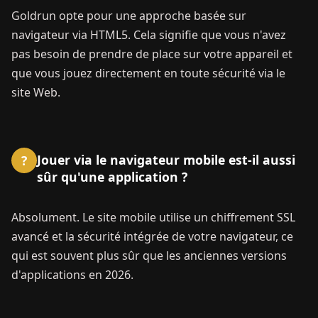
Goldrun opte pour une approche basée sur
navigateur via HTML5. Cela signifie que vous n'avez
pas besoin de prendre de place sur votre appareil et
que vous jouez directement en toute sécurité via le
site Web.
Jouer via le navigateur mobile est-il aussi
?
sûr qu'une application ?
Absolument. Le site mobile utilise un chiffrement SSL
avancé et la sécurité intégrée de votre navigateur, ce
qui est souvent plus sûr que les anciennes versions
d'applications en 2026.