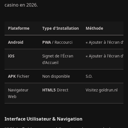
casino en 2026.
Plateforme
Type d'Installation
Méthode
Android
PWA
/ Raccourci
« Ajouter à l'écran d'a
iOS
Signet de l'Écran
« Ajouter à l'écran d'ac
d'Accueil
APK
Fichier
Non disponible
S.O.
Navigateur
HTML5
Direct
Visitez goldrun.nl
Web
Interface Utilisateur & Navigation