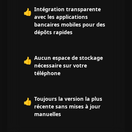
Intégration transparente
👍
avec les applications
bancaires mobiles pour des
dépôts rapides
Aucun espace de stockage
👍
nécessaire sur votre
téléphone
Toujours la version la plus
👍
récente sans mises à jour
manuelles