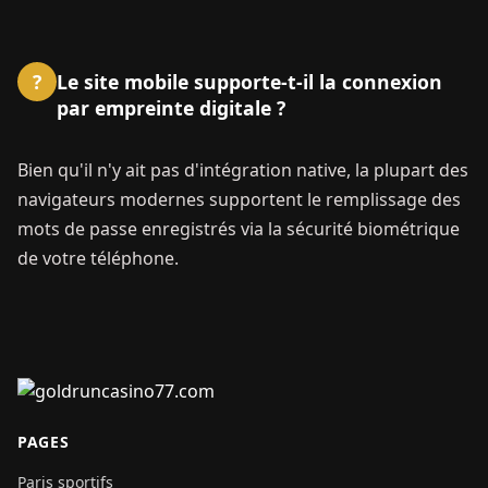
Le site mobile supporte-t-il la connexion
?
par empreinte digitale ?
Bien qu'il n'y ait pas d'intégration native, la plupart des
navigateurs modernes supportent le remplissage des
mots de passe enregistrés via la sécurité biométrique
de votre téléphone.
PAGES
Paris sportifs