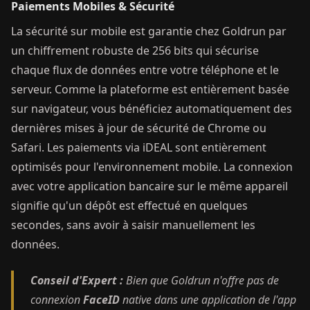
Paiements Mobiles & Sécurité
La sécurité sur mobile est garantie chez Goldrun par
un chiffrement robuste de 256 bits qui sécurise
chaque flux de données entre votre téléphone et le
serveur. Comme la plateforme est entièrement basée
sur navigateur, vous bénéficiez automatiquement des
dernières mises à jour de sécurité de Chrome ou
Safari. Les paiements via iDEAL sont entièrement
optimisés pour l'environnement mobile. La connexion
avec votre application bancaire sur le même appareil
signifie qu'un dépôt est effectué en quelques
secondes, sans avoir à saisir manuellement les
données.
Conseil d'Expert :
Bien que Goldrun n'offre pas de
connexion
FaceID
native dans une application de l'app